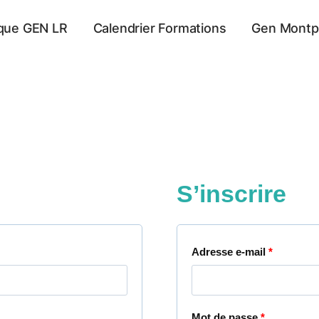
que GEN LR
Calendrier Formations
Gen Montpe
S’inscrire
O
Adresse e-mail
*
b
l
O
Mot de passe
*