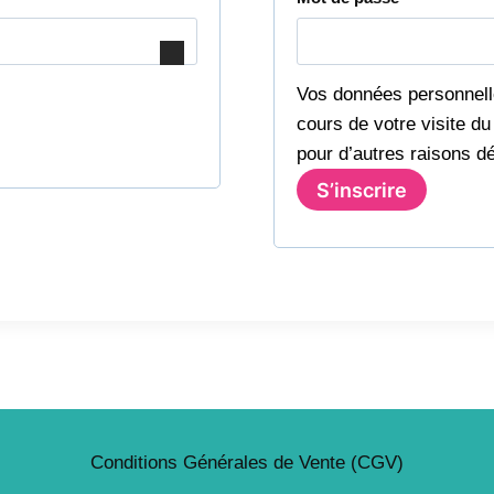
i
b
g
l
a
Vos données personnell
i
cours de votre visite du
t
pour d’autres raisons d
g
o
S’inscrire
a
i
t
r
o
e
i
r
e
Conditions Générales de Vente (CGV)