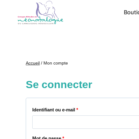
Aller
Bouti
au
contenu
Accueil
/
Mon compte
Se connecter
O
Identifiant ou e-mail
*
b
l
O
Mot de passe
*