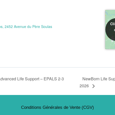
Cl
Cl
ns, 2452 Avenue du Père Soulas
Advanced Life Support – EPALS 2-3
NewBorn Life Sup
2026
Conditions Générales de Vente (CGV)