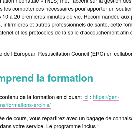
ation néonatale » (NLS) met l’accent sur la gestion des 
nts les compétences nécessaires pour apporter un soutie
 10 à 20 premières minutes de vie. Recommandée aux p
, infirmières et autres professionnels de santé, cette fo
atériel et les protocoles de la salle d’accouchement afin 
e de l’European Resuscitation Council (ERC) en collabo
mprend la formation
 contenu de la formation en cliquant
ici
:
https://gen-
ons/formations-erc/nls/
rnée de cours, vous repartirez avec un bagage de connaiss
 dans votre service. Le programme inclus :