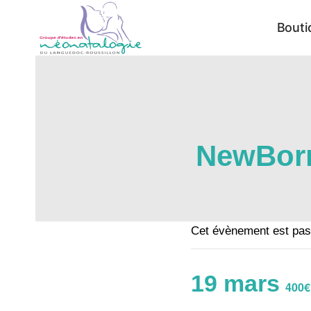
Aller
Bouti
au
contenu
NewBorn
Cet évènement est pas
19 mars
400€