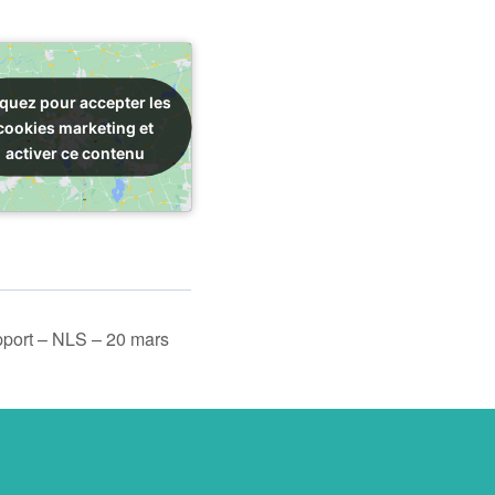
iquez pour accepter les
iquez pour accepter les
cookies marketing et
cookies marketing et
activer ce contenu
activer ce contenu
port – NLS – 20 mars